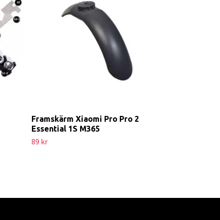
Original Bro
2 Essential 
Slut i lager, tillb
Framskärm Xiaomi Pro Pro 2
Essential 1S M365
89 kr