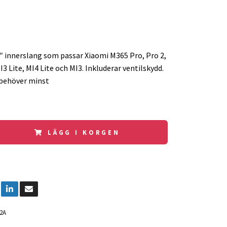
″ innerslang som passar Xiaomi M365 Pro, Pro 2,
I3 Lite, MI4 Lite och MI3. Inkluderar ventilskydd.
 behöver minst
LÄGG I KORGEN
2A