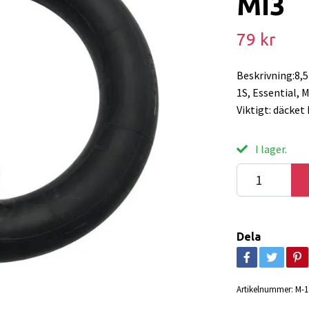
MI3
79 kr
Beskrivning:8,5
1S, Essential, M
Viktigt: däcket
I lager.
Dela
Artikelnummer:
M-1