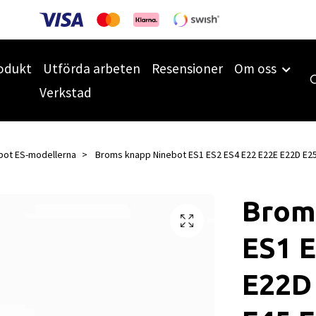
odukt
Utförda arbeten
Resensioner
Om oss
Verkstad
bot ES-modellerna
Broms knapp Ninebot ES1 ES2 ES4 E22 E22E E22D E25
Brom
ES1 E
E22D