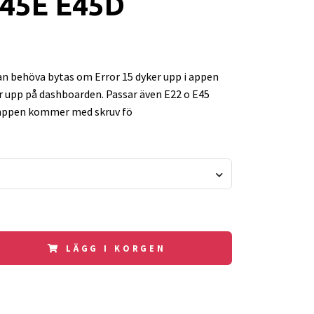
E45E E45D
 behöva bytas om Error 15 dyker upp i appen
er upp på dashboarden. Passar även E22 o E45
ppen kommer med skruv fö
LÄGG I KORGEN