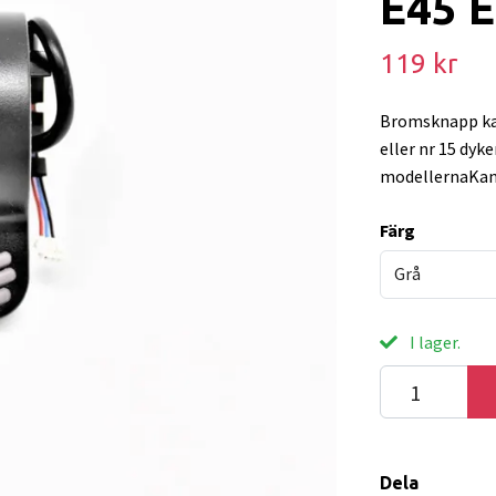
E45 
119 kr
Bromsknapp kan
eller nr 15 dyk
modellernaKan
Färg
Grå
I lager.
Dela