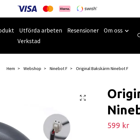
odukt
Utförda arbeten
Resensioner
Om oss
Verkstad
Hem
Webshop
Ninebot F
Original Bakskärm Ninebot F
Origi
Nine
599 kr