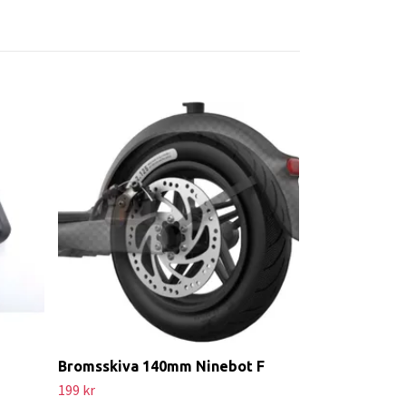
Original CST 
F2 F2 plus F2
Slut i lager, tillb
Bromsskiva 140mm Ninebot F
199 kr