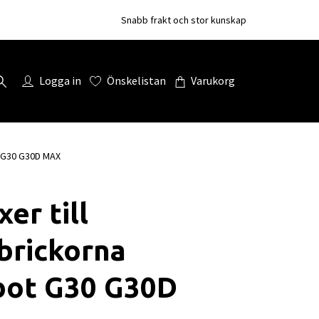
Snabb frakt och stor kunskap
Logga in
Önskelistan
Varukorg
t G30 G30D MAX
xer till
brickorna
bot G30 G30D