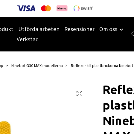
odukt
Utförda arbeten
Resensioner
Om oss
Verkstad
op
Ninebot G30 MAX modellerna
Reflexer till plastbrickorna Ninebo
Refle
plast
Nine