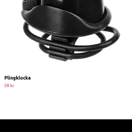
Plingklocka
59 kr