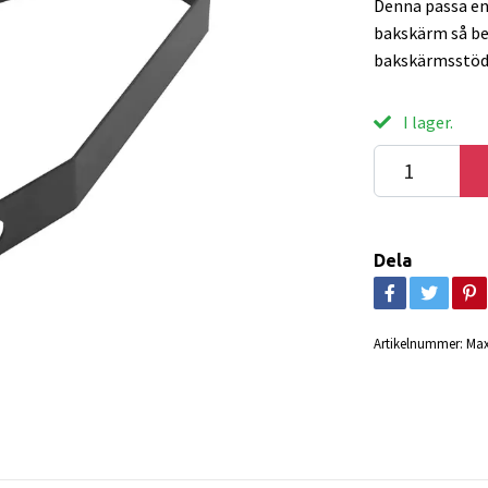
Denna passa en
bakskärm så b
bakskärmsstödet
I lager.
Dela
Artikelnummer:
Max