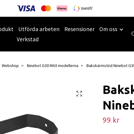
odukt
Utförda arbeten
Resensioner
Om oss
Verkstad
Webshop
Ninebot G30 MAX modellerna
Bakskärmstöd Ninebot G3
Baks
Nine
99 kr