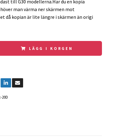
dast till G30 modellerna.Har du en kopia
ehöver man värma ner skärmen mot
 då kopian är lite längre i skärmen än origi
LÄGG I KORGEN
-20D