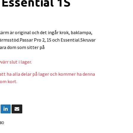
 Essential 1S
ärm är original och det ingår krok, baklampa,
rmsstöd.Passar Pro 2, 1S och Essential.Skruvar
para dom som sitter på
ärr slut i lager.
r att ha alla delar på lager och kommer ha denna
nom kort.
38O