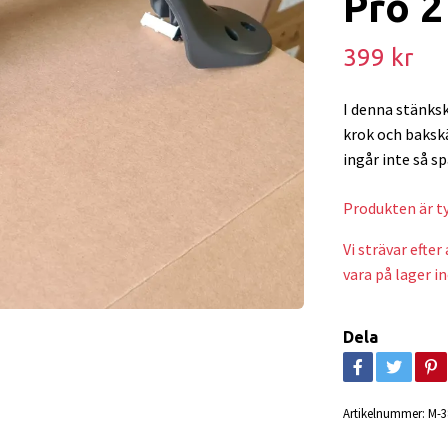
Pro 2
399 kr
I denna stänksk
krok och bakskä
ingår inte så s
Produkten är tyv
Vi strävar efte
vara på lager i
Dela
Artikelnummer:
M-