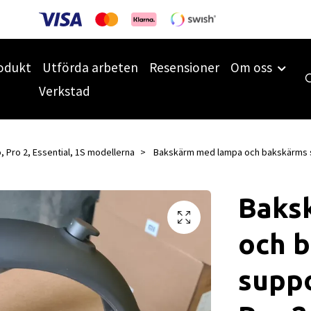
odukt
Utförda arbeten
Resensioner
Om oss
Verkstad
, Pro 2, Essential, 1S modellerna
Bakskärm med lampa och bakskärms su
Baks
och 
suppo