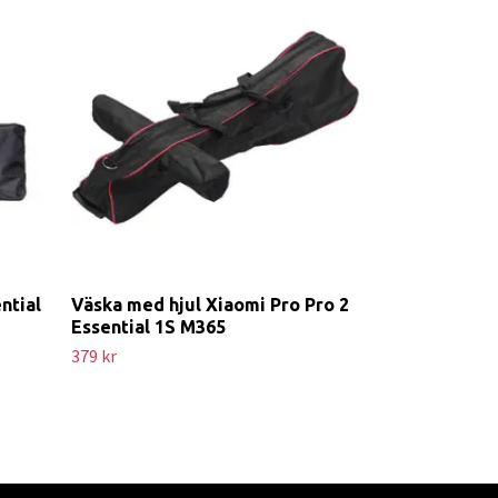
Dashboard Or
displayskydd
Essential
Slut i lager, tillb
ntial
Väska med hjul Xiaomi Pro Pro 2
Essential 1S M365
379 kr