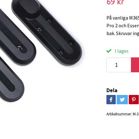
69 kr
På vanliga M365
Pro 2 och Essen
bak. Skruvar ing
I lager.
Dela
Artikelnummer:
M-3