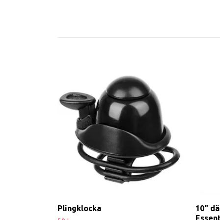
Plingklocka
10" dä
Essent