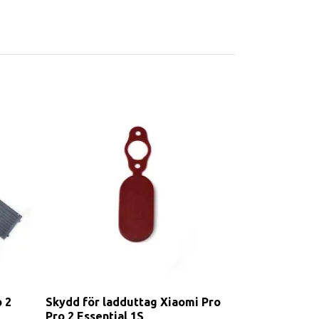
8,5" däck me
Xiaomi Pro Pr
M365
279 kr
 2
Skydd för ladduttag Xiaomi Pro
Pro 2 Essential 1S