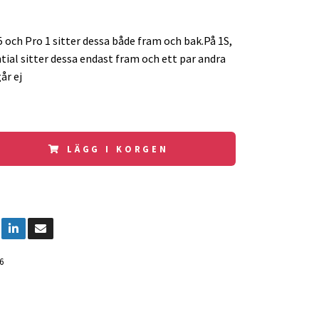
 och Pro 1 sitter dessa både fram och bak.På 1S,
tial sitter dessa endast fram och ett par andra
år ej
LÄGG I KORGEN
6