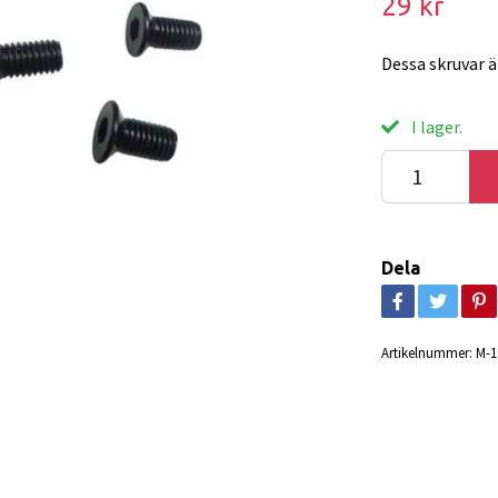
29 kr
Dessa skruvar är
I lager.
Dela
Artikelnummer:
M-1