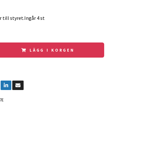
 till styret.Ingår 4 st
LÄGG I KORGEN
7E