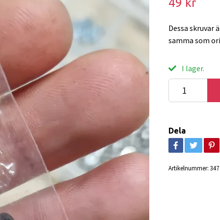
49 kr
Dessa skruvar ä
samma som ori
I lager.
Dela
Artikelnummer:
347