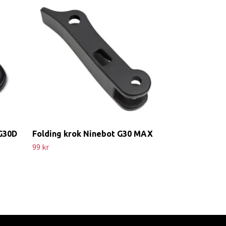
Original Stå
mekanism Ni
1 099 kr
 G30D
Folding krok Ninebot G30 MAX
99 kr