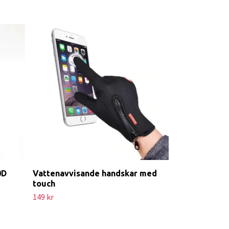
Folding kit 
G30D2 G30E2
99 kr
0D
Vattenavvisande handskar med
touch
149 kr