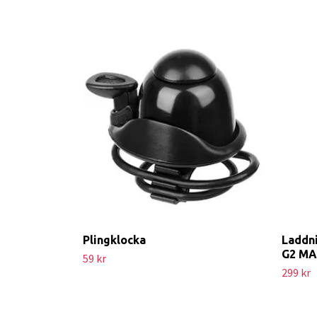
Plingklocka
Laddn
G2 M
59 kr
299 kr