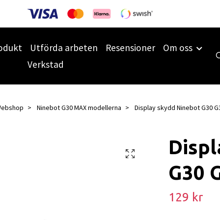
odukt
Utförda arbeten
Resensioner
Om oss
Verkstad
ebshop
Ninebot G30 MAX modellerna
Display skydd Ninebot G30 
Displ
G30 
129 kr