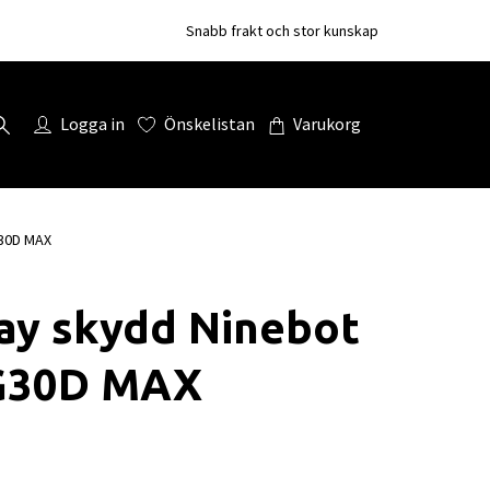
Snabb frakt och stor kunskap
Logga in
Önskelistan
Varukorg
G30D MAX
ay skydd Ninebot
G30D MAX