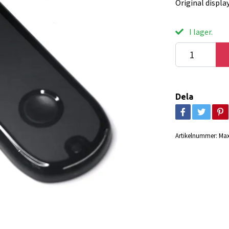
Original displa
I lager.
Dela
Artikelnummer:
Max