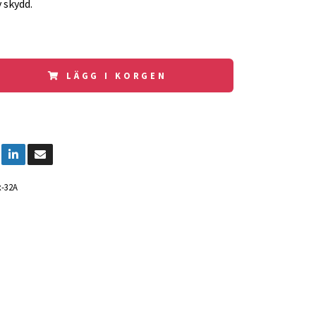
y skydd.
LÄGG I KORGEN
-32A